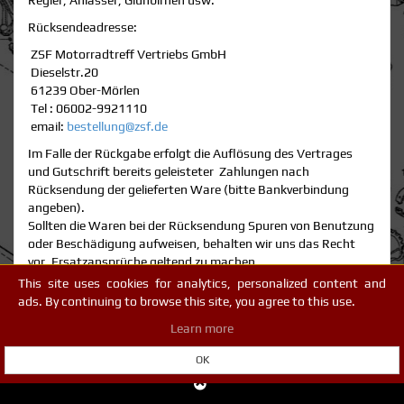
Regler, Anlasser, Glühbirnen usw.
Rücksendeadresse:
ZSF Motorradtreff Vertriebs GmbH
Dieselstr.20
61239 Ober-Mörlen
Tel : 06002-9921110
email:
bestellung@zsf.de
Im Falle der Rückgabe erfolgt die Auflösung des Vertrages
und Gutschrift bereits geleisteter Zahlungen nach
Rücksendung der gelieferten Ware (bitte Bankverbindung
angeben).
Sollten die Waren bei der Rücksendung Spuren von Benutzung
oder Beschädigung aufweisen, behalten wir uns das Recht
vor, Ersatzansprüche geltend zu machen.
Bitte beachten: Schicken Sie den Artikel bitte immer
This site uses cookies for analytics, personalized content and
vollständig in der Originalverpackung an uns zurück - so ist
ads. By continuing to browse this site, you agree to this use.
eine schnelle Abwicklung gewährleistet. Damit wir unseren
Learn more
Service verbessern können,
legen Sie dem Paket bitte ein Brief bei, auf dem Sie einen
OK
Rücksendegrund eingetragen haben. Lassen Sie sich den
Retourenpaketschein bei der Post abstempeln.